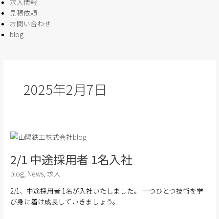
求人情報
見積依頼
お問い合わせ
blog
2025年2月7日
2/1
中
2/1 中途採用者 1名入社
途
採
blog
,
News
,
求人
用
者
2/1、中途採用者 1名が入社いたしました。 一つひとつ技術を学
1
び身に着け成長していきましょう。
名