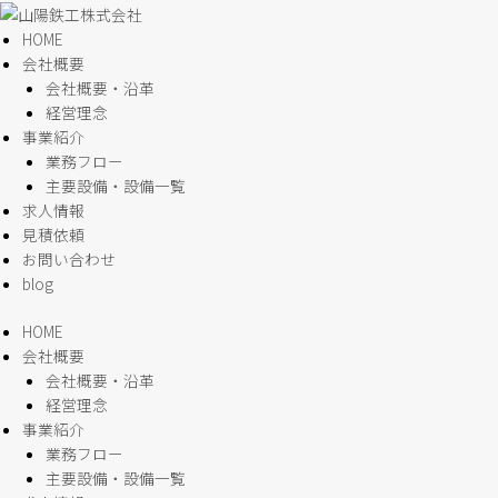
内
容
HOME
を
会社概要
ス
会社概要・沿革
キ
経営理念
ッ
事業紹介
プ
業務フロー
主要設備・設備一覧
求人情報
見積依頼
お問い合わせ
blog
HOME
会社概要
会社概要・沿革
経営理念
事業紹介
業務フロー
主要設備・設備一覧